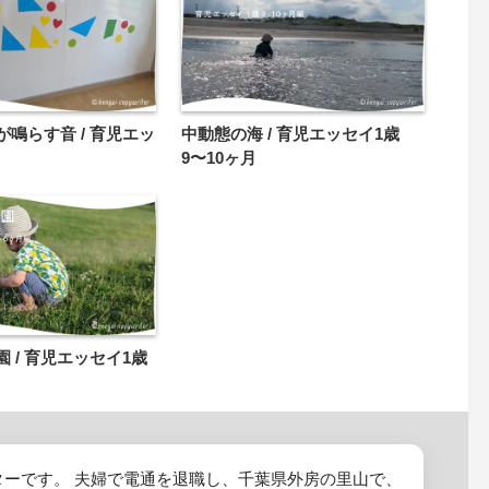
鳴らす音 / 育児エッ
中動態の海 / 育児エッセイ1歳
9〜10ヶ月
 / 育児エッセイ1歳
ターです。 夫婦で電通を退職し、千葉県外房の里山で、