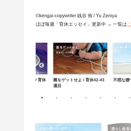
©︎kengai-copywriter 銭谷 侑 / Yu Zeniya
ほぼ毎週「育休エッセイ」更新中 → 一覧は
どもは人生の制約か / 育休
菌をゲットせよ / 育休42-43
不惑な腰
-45週目
週目