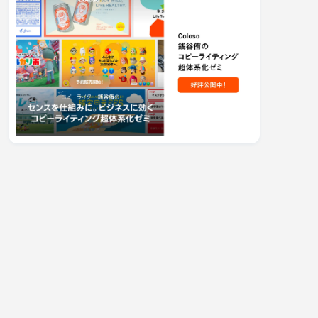
育児エッセイ1
とおと、と呼ばない / 育児エ
はだかの公園 / 育児
ッセイ1歳7〜8ヶ月
1歳5〜6ヶ月