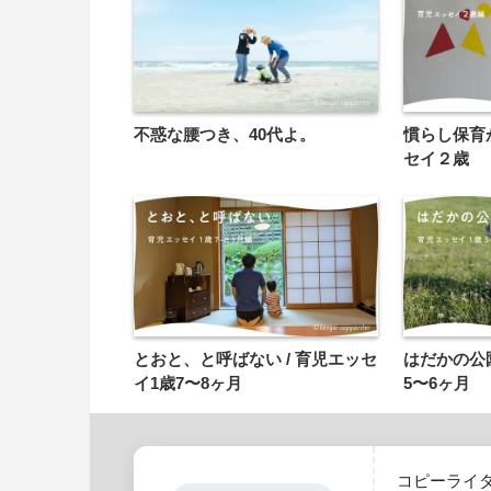
不惑な腰つき、40代よ。
慣らし保育が
セイ２歳
とおと、と呼ばない / 育児エッセ
はだかの公園
イ1歳7〜8ヶ月
5〜6ヶ月
コピーライ