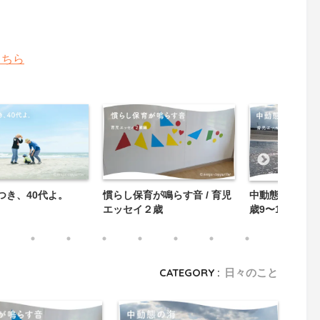
こちら
つき、40代よ。
慣らし保育が鳴らす音 / 育児
中動態の海 / 
エッセイ２歳
歳9〜10ヶ月
CATEGORY :
日々のこと