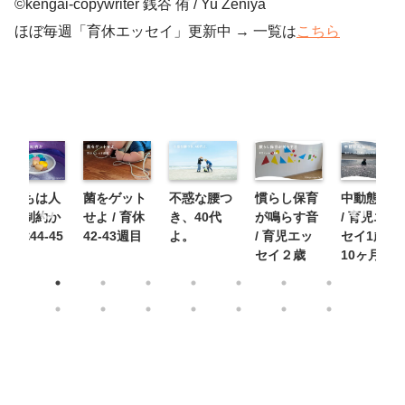
©︎kengai-copywriter 銭谷 侑 / Yu Zeniya
ほぼ毎週「育休エッセイ」更新中 → 一覧は
こちら
こどもは人
菌をゲット
不惑な腰つ
慣らし保育
中動態の海
生の制約か
せよ / 育休
き、40代
が鳴らす音
/ 育児エッ
/ 育休44-45
42-43週目
よ。
/ 育児エッ
セイ1歳9
週目
セイ２歳
10ヶ月