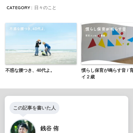
CATEGORY :
日々のこと
不惑な腰つき、40代よ。
慣らし保育が鳴らす音 / 
イ２歳
この記事を書いた人
銭谷 侑