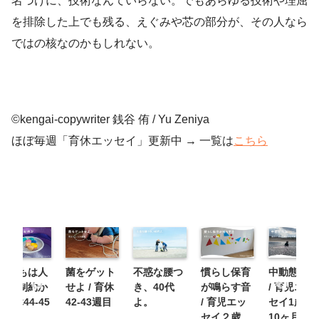
名づけに、技術なんていらない。でもあらゆる技術や理屈
を排除した上でも残る、えぐみや芯の部分が、その人なら
ではの核なのかもしれない。
©︎kengai-copywriter 銭谷 侑 / Yu Zeniya
ほぼ毎週「育休エッセイ」更新中 → 一覧は
こちら
こどもは人
菌をゲット
不惑な腰つ
慣らし保育
中動態の海
生の制約か
せよ / 育休
き、40代
が鳴らす音
/ 育児エッ
/ 育休44-45
42-43週目
よ。
/ 育児エッ
セイ1歳9
週目
セイ２歳
10ヶ月